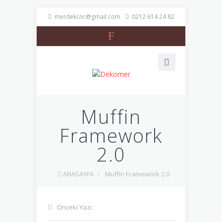
merdekcnc@gmail.com
0212 614 24 82
F
Muffin
Framework
2.0
ANASAYFA
/
Muffin Framework 2.0
Önceki Yazı